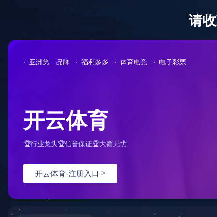
你好，欢迎来到卓为空调机电官网!专业无尘车间,百级无尘车间,千级无
开