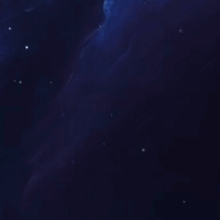
便利的广东省东莞市，是一家专业从事工厂无尘净化车间，恒温恒湿厂
设计安装，配套净化设备，机电装饰，系统保养等服务，现公司拥有大批精
的队伍。