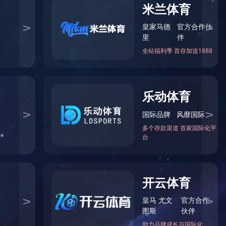
返回
：3798