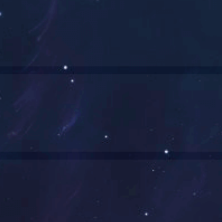
组合洁净工作台
·kaiyun(中国)官方网站官网
发表时间：2017-08-17 18:55:37
浏览量