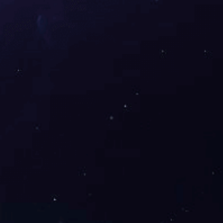
房洁净厂房的建造，及中央空调，机电等工程安装的现代化
干的技术人员，资深的净化空调设计师，优良的售后服务。在