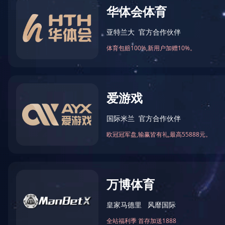
当前位置：
首页
/
公司概况
/
净化设备
/
洁净工作台
作者： 开云