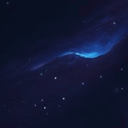
东莞市卓为空调机电设备工程有限公司位于经济发达，交通
企业。公司成立于2003年，先后为众多企业提供净化空调
长期的工程实践过程中已成为一支团结创新，有极强凝聚力
相关产品