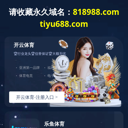
你好，欢迎来到卓为空调机电官网!专业无尘车间,百级无尘车间,千级无尘车间,万级无
首页
公
开云·kaiy