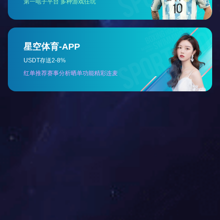
- 应急照明灯具应定期进行测试和维护，确保其在紧急情况下能
2. 疏散指示
- 车间内应设置明显的疏散指示标志，指示疏散方向和安全出
暗环境下也能清晰可见。
- 疏散指示标志的安装位置应符合规范要求，不得被遮挡或覆盖