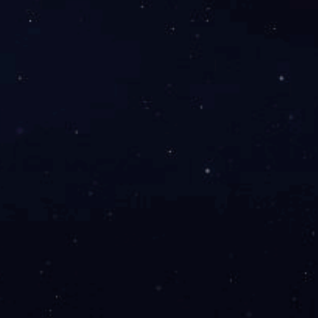
珠海纳金科技有限公司净化工程顺利完工
关注官方微信
公众平台
网站地图