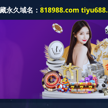
全国服务热线：400-00
尘车间,万级无尘车间,十万级无尘车间设计施工！
首页
公司概况
行业工程
成功案例
公司优势
新闻资
云·kaiyun(中国)官方网站