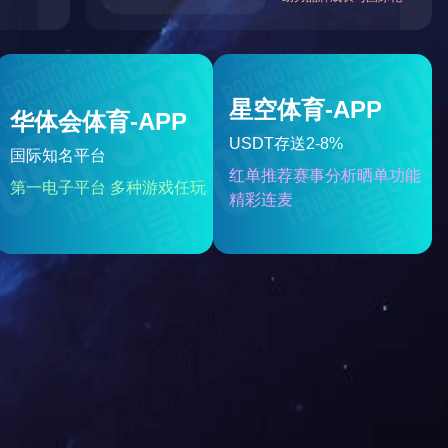
厂房洁净厂房的建造，机电等工程安装的现代化企业。公司成
，专业的净化空调设计师，优良的售后服务。在长期的工程实