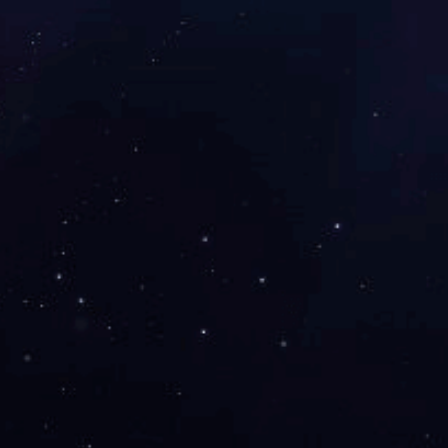
广西30万级无尘车间顺利完工
公司概况
行业工程
成功案例
公司优势
公司简介
通讯电子
电子光学
性价比
合作客户
无菌医疗
中央空调
行业标准
企业环境
食品日化
医药卫生
行业资质
净化设备
中央空调
食品日化
消费流程
荣誉资质
化学实验
实验室
恒温恒湿
恒温恒湿
在线报价
Copyright (C) 2019 All rights Reserved. 开云·kaiyun(中国)官方