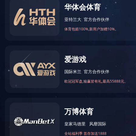
当前位置：
首页
/
公司概况
/
净化设备
/
风淋传递窗
作者： 开云