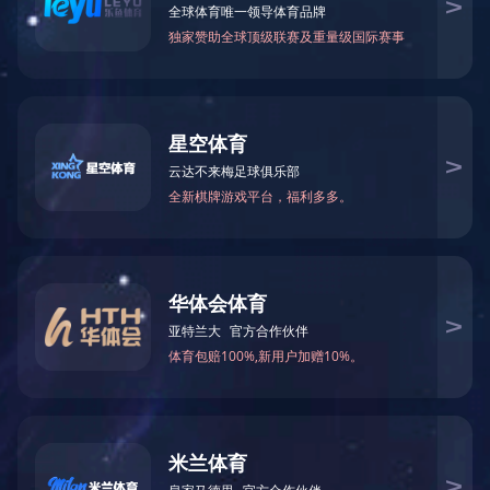
当前位置：
首页
/
新闻资讯
/
前沿信息
无尘车间漏风
作者： 开云·kaiyun(中国)官方网站官网
发表时间：2018-01
《通风与空调工程施工质量验收规范》GB50243-2002 6.
设计与本规范第4.2.5 条的规定。风管系统的严密性检验，应符合下列
文本标签：无尘车间漏风量
卓为净化在十年的成长历程中，凝聚了一大批专业、较真的技术人才
效、高质完成提供坚实的保障。我们专业设计、医院净化工程，手术室改
净化、三十万级净化的无尘净化空间。下面为大家介绍
无尘车间
漏风量部