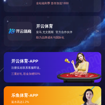
1 低压系统风管的严密性检验应采用抽检，抽检率为5%，且不得少于
不合格时，应按规定的抽检率做漏风量测试。
中压系统风管的严密性检验，应在漏光法检测合格后，对系统漏风量测试
高压系统风管的严密性检验，为全数进行漏风量测试。
系统风管严密性检验的被抽检系统，应全数合格，则视为通过;如有不
2 净化空调系统风管的严密性检验，1～5 级的系统按高压系统风管的规定
检查数量：按条文中的规定。检查方法：按本规范附录A 的规定进行
4。2.5 风管必须通过工艺性的检测或验证，其强度和严密性要求应
1、风管的强度应能满足在1.5倍工作压力下接缝处无开裂;
2、矩形风管的允许漏风量应符合以下规定：
低压系统风管 QL≤0.1056P^0.65
中压系统风管 QM≤0.0352P^0.65
高压系统风管 QH≤0.0117P^0.65
式中QL、QM、QH-系统风管在相应工作压力下，单位面积风管单位时间内的
P 指风管系统的工作压力(Pa)。
3、低压、中压圆形金属风管、复合材料风管以及采用非法兰形式的非金
4、砖、混凝土风道的允许漏风量不应大于矩形低压系统风管规定值的1
5、排烟、除尘、低温送风系统按中压系统风管的规定，1～5级净化
表4.1.5 风管系统类别划分